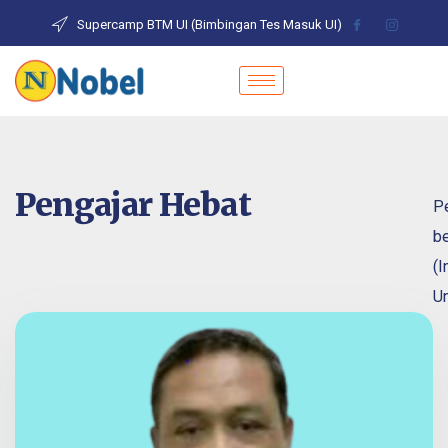
Supercamp BTM UI (Bimbingan Tes Masuk UI)
Pengajar Hebat
Pe
be
(I
Un